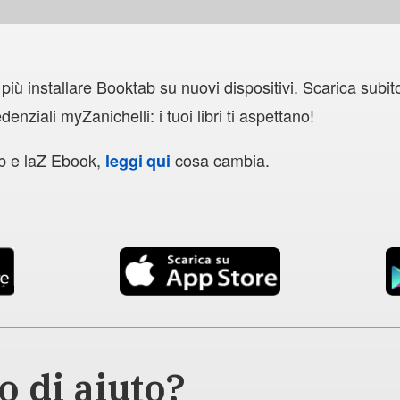
iù installare Booktab su nuovi dispositivi. Scarica subit
nziali myZanichelli: i tuoi libri ti aspettano!
ab e laZ Ebook,
cosa cambia.
leggi qui
o di aiuto?